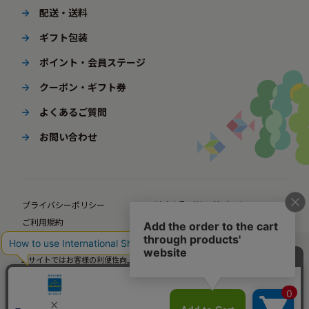
配送・送料
ギフト包装
ポイント・会員ステージ
クーポン・ギフト券
よくあるご質問
お問い合わせ
プライバシーポリシー
特定商取引法に基づく表示
ご利用規約
ポイント規約
企業サイト
法人様向けオンラインショップ
当サイトではお客様の利便性向上のための情報提供、サービス改善のための分
© BørneLund Corporation. All Rights Reserved.
析を目的としてCookieを使用しています。
当サイトの閲覧を継続された場合、Cookieの使用にご同意いただいたものとみ
なします。