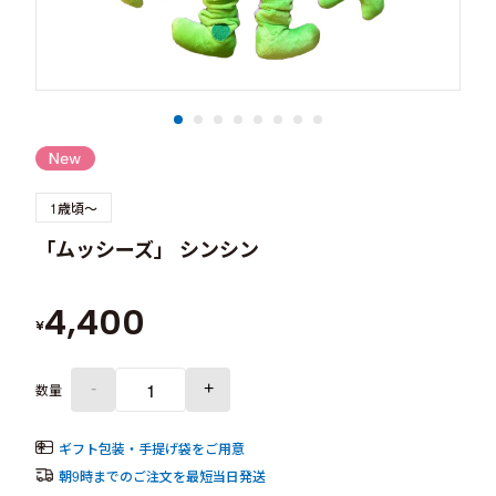
1歳頃～
「ムッシーズ」 シンシン
4,400
¥
-
+
数量
ギフト包装・手提げ袋をご用意
朝9時までのご注文を最短当日発送