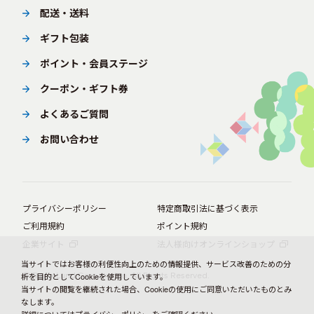
配送・送料
ギフト包装
ポイント・会員ステージ
クーポン・ギフト券
よくあるご質問
お問い合わせ
プライバシーポリシー
特定商取引法に基づく表示
ご利用規約
ポイント規約
企業サイト
法人様向けオンラインショップ
当サイトではお客様の利便性向上のための情報提供、サービス改善のための分
© BørneLund Corporation. All Rights Reserved.
析を目的としてCookieを使用しています。
当サイトの閲覧を継続された場合、Cookieの使用にご同意いただいたものとみ
なします。