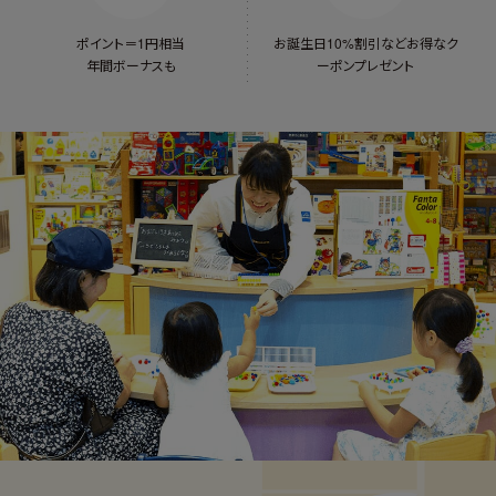
ポイント＝1円相当
お誕生日10%割引など
お得なク
年間ボーナスも
ーポンプレゼント