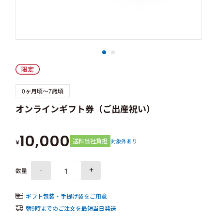
0ヶ月頃～7歳頃
オンラインギフト券（ご出産祝い）
10,000
送料当社負担
対象外あり
¥
-
+
数量
ギフト包装・手提げ袋をご用意
朝9時までのご注文を最短当日発送