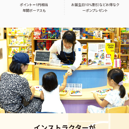
ポイント＝1円相当
お誕生日10%割引など
お得なク
年間ボーナスも
ーポンプレゼント
インストラクターが