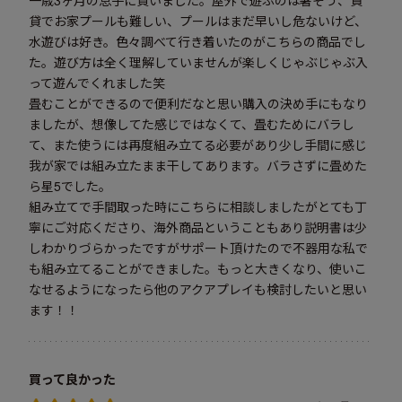
一歳3ヶ月の息子に買いました。屋外で遊ぶのは暑そう、賃
貸でお家プールも難しい、プールはまだ早いし危ないけど、
水遊びは好き。色々調べて行き着いたのがこちらの商品でし
た。遊び方は全く理解していませんが楽しくじゃぶじゃぶ入
って遊んでくれました笑
畳むことができるので便利だなと思い購入の決め手にもなり
ましたが、想像してた感じではなくて、畳むためにバラし
て、また使うには再度組み立てる必要があり少し手間に感じ
我が家では組み立たまま干してあります。バラさずに畳めた
ら星5でした。
組み立てで手間取った時にこちらに相談しましたがとても丁
寧にご対応くださり、海外商品ということもあり説明書は少
しわかりづらかったですがサポート頂けたので不器用な私で
も組み立てることができました。もっと大きくなり、使いこ
なせるようになったら他のアクアプレイも検討したいと思い
ます！！
買って良かった