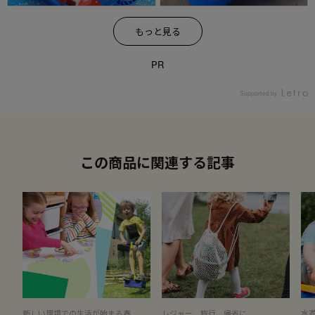
もっと見る
PR
Supported by
この商品に関連する記事
新しい環境での生活が始まる春
レジャー、旅行、帰省に
水