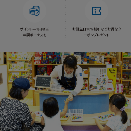
ポイント＝1円相当
お誕生日10%割引など
お得なク
年間ボーナスも
ーポンプレゼント