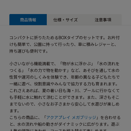
商品情報
仕様・サイズ
注意事項
コンパクトに折りたためるBOXタイプのセットです。お片付
けも簡単で、公園に持って行ったり、車に積みレジャーと、
持ち運びも便利です。
小さいながら機能満載で、「物が水に浮かぶ」「水の流れを
つくる」「水の力で物を動かす」など、あそびを通して水の
性質や運河のしくみを体験でき、年齢の異なる子どもたちで
一緒に遊べ、役割意識やみんなで協力する力も育まれます。
これさえあれば、夏の暑い日も海・川、プールに行かなくて
も手軽に水に触れて涼むことができます。また、深さもそこ
までないので、小さなお子さまから安心して水遊びが楽しめ
ます。
こちらの商品に、「
アクアプレイ メガブリッジ
」を合わせる
と、水の流れや船の動きがダイナミックに広がります。遊ぶ
人数や場所にあわせ、コースを組み替えて楽しめます。