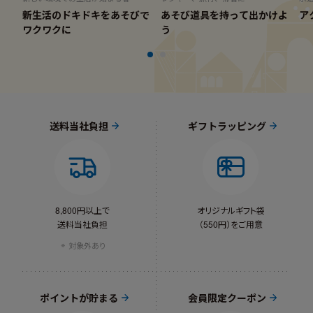
新生活のドキドキをあそびで
あそび道具を持って出かけよ
ア
ワクワクに
う
送料当社負担
ギフトラッピング
8,800円以上で
オリジナルギフト袋
送料当社負担
（550円）をご用意
対象外あり
ポイントが貯まる
会員限定クーポン