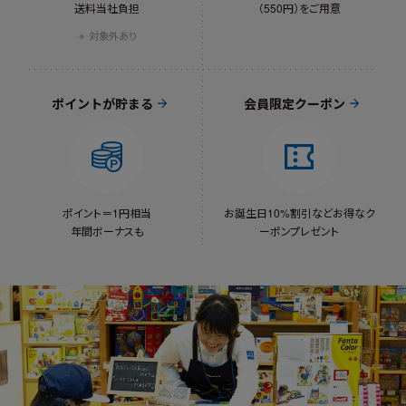
送料当社負担
（550円）をご用意
対象外あり
ポイントが貯まる
会員限定クーポン
ポイント＝1円相当
お誕生日10%割引など
お得なク
年間ボーナスも
ーポンプレゼント