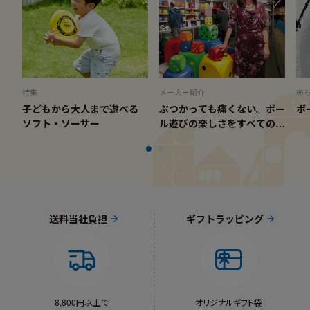
特集
メーカー紹介
赤
子どもから大人まで遊べる
ぶつかっても痛くない。ボー
ボ
ソフト・ソーサー
ル遊びの楽しさをすべての人
に「ボリー社」
送料当社負担
ギフトラッピング
8,800円以上で
オリジナルギフト袋