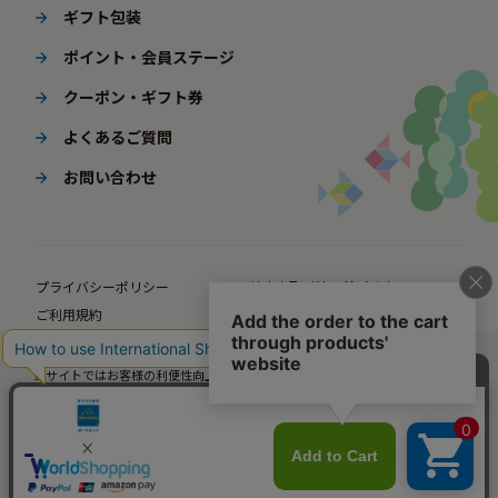
ギフト包装
ポイント・会員ステージ
クーポン・ギフト券
よくあるご質問
お問い合わせ
プライバシーポリシー
特定商取引法に基づく表示
ご利用規約
ポイント規約
企業サイト
法人様向けオンラインショップ
当サイトではお客様の利便性向上のための情報提供、サービス改善のための分
© BørneLund Corporation. All Rights Reserved.
析を目的としてCookieを使用しています。
当サイトの閲覧を継続された場合、Cookieの使用にご同意いただいたものとみ
なします。
詳細については
プライバシーポリシー
をご確認ください。