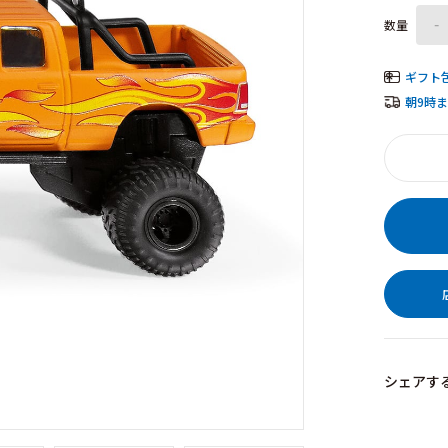
数量
-
ギフト
朝9時
シェアす