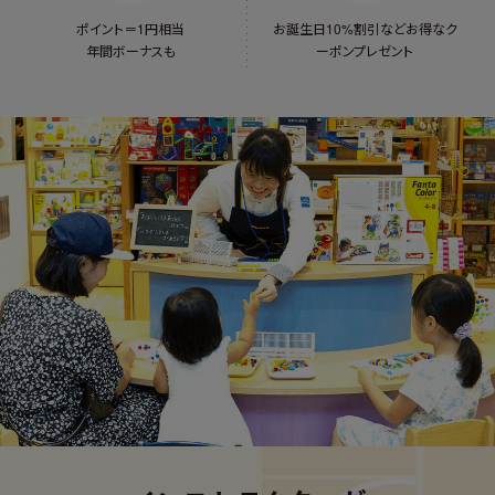
ポイント＝1円相当
お誕生日10%割引など
お得なク
年間ボーナスも
ーポンプレゼント