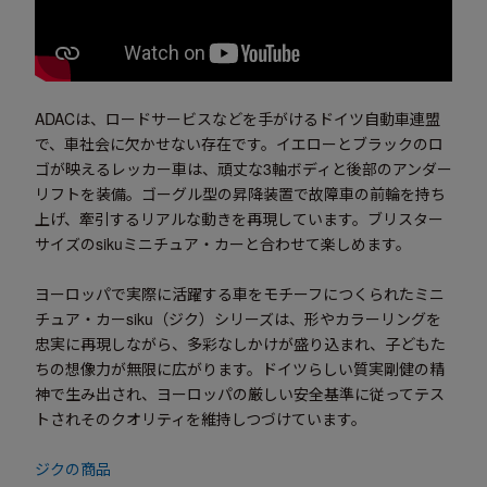
ADACは、ロードサービスなどを手がけるドイツ自動車連盟
で、車社会に欠かせない存在です。イエローとブラックのロ
ゴが映えるレッカー車は、頑丈な3軸ボディと後部のアンダー
リフトを装備。ゴーグル型の昇降装置で故障車の前輪を持ち
上げ、牽引するリアルな動きを再現しています。ブリスター
サイズのsikuミニチュア・カーと合わせて楽しめます。
ヨーロッパで実際に活躍する車をモチーフにつくられたミニ
チュア・カーsiku（ジク）シリーズは、形やカラーリングを
忠実に再現しながら、多彩なしかけが盛り込まれ、子どもた
ちの想像力が無限に広がります。ドイツらしい質実剛健の精
神で生み出され、ヨーロッパの厳しい安全基準に従ってテス
トされそのクオリティを維持しつづけています。
ジクの商品