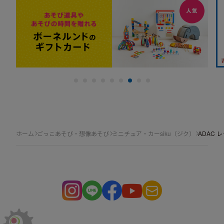
ホーム
ごっこあそび・想像あそび
ミニチュア・カーsiku（ジク）
ADAC 