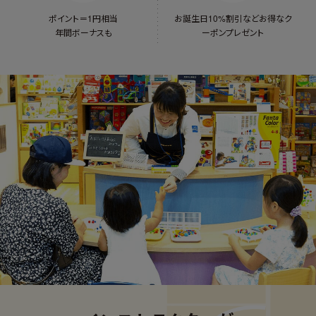
ポイント＝1円相当
お誕生日10%割引など
お得なク
年間ボーナスも
ーポンプレゼント