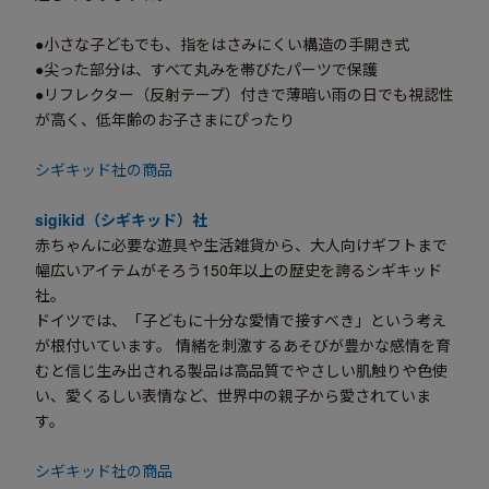
●小さな子どもでも、指をはさみにくい構造の手開き式
●尖った部分は、すべて丸みを帯びたパーツで保護
●リフレクター（反射テープ）付きで薄暗い雨の日でも視認性
が高く、低年齢のお子さまにぴったり
シギキッド社の商品
sigikid（シギキッド）社
赤ちゃんに必要な遊具や生活雑貨から、大人向けギフトまで
幅広いアイテムがそろう150年以上の歴史を誇るシギキッド
社。
ドイツでは、「子どもに十分な愛情で接すべき」という考え
が根付いています。 情緒を刺激するあそびが豊かな感情を育
むと信じ生み出される製品は高品質でやさしい肌触りや色使
い、愛くるしい表情など、世界中の親子から愛されていま
す。
シギキッド社の商品