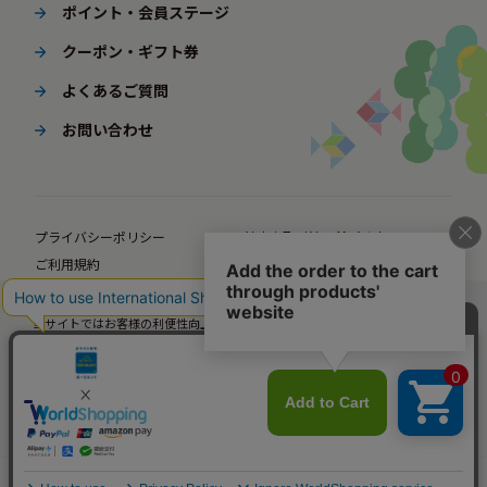
ポイント・会員ステージ
クーポン・ギフト券
よくあるご質問
お問い合わせ
プライバシーポリシー
特定商取引法に基づく表示
ご利用規約
ポイント規約
企業サイト
法人様向けオンラインショップ
当サイトではお客様の利便性向上のための情報提供、サービス改善のための分
© BørneLund Corporation. All Rights Reserved.
析を目的としてCookieを使用しています。
当サイトの閲覧を継続された場合、Cookieの使用にご同意いただいたものとみ
なします。
詳細については
プライバシーポリシー
をご確認ください。
承諾する