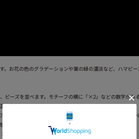
す。お花の色のグラデーションや葉の緑の濃淡など、ハマビー
、ビーズを並べます。モチーフの横に「×2」などの数字があ
温で片面のみしっかりとアイロンをかけます。
アイロンをかけ、熱いうちにボードからはずし、アイロンをか
を軸から外し、図の通りに重ね固定します。
：2h程度