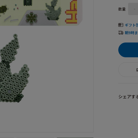
数量
-
ギフト
朝9時
シェアす