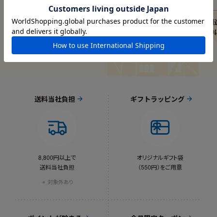
アイロンの熱でくっつく
Lykke（幸せ）のひみつ
メ
ハマビーズ
デンマークの家族の暮らしや
創
子育て
中
送料当社負担
ギフトラッピング
8,800円以上で
オリジナルギフト袋
送料当社負担
（550円）をご用意
対象外あり