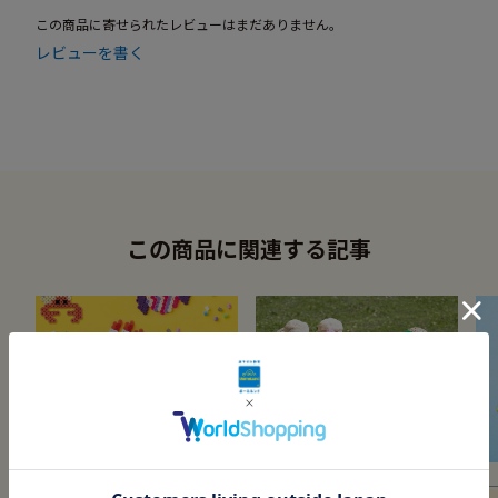
この商品に寄せられたレビューはまだありません。
レビューを書く
この商品に関連する記事
アイロンの熱でくっつく
Lykke（幸せ）のひみつ
メ