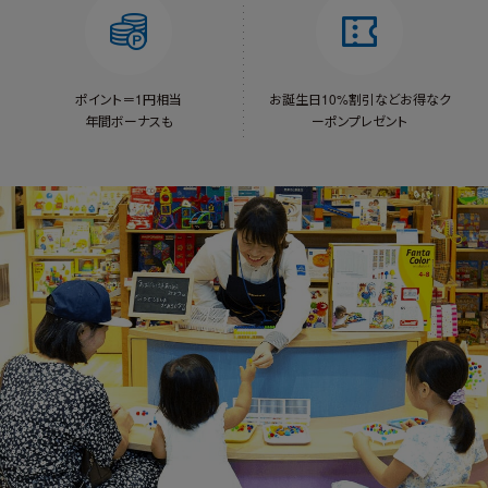
ポイント＝1円相当
お誕生日10%割引など
お得なク
年間ボーナスも
ーポンプレゼント