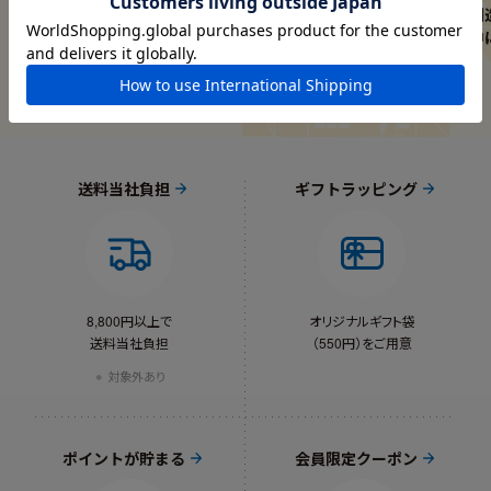
ハマビーズ
デンマークの家族の暮らしや
創
子育て
中
送料当社負担
ギフトラッピング
8,800円以上で
オリジナルギフト袋
送料当社負担
（550円）をご用意
対象外あり
ポイントが貯まる
会員限定クーポン