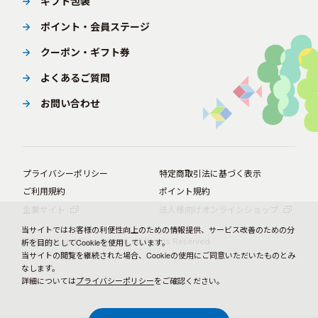
ギフト包装
ポイント・会員ステージ
クーポン・ギフト券
よくあるご質問
お問い合わせ
プライバシーポリシー
特定商取引法に基づく表示
ご利用規約
ポイント規約
企業サイト
法人様向けオンラインショップ
当サイトではお客様の利便性向上のための情報提供、サービス改善のための分
© BørneLund Corporation. All Rights Reserved.
析を目的としてCookieを使用しています。
当サイトの閲覧を継続された場合、Cookieの使用にご同意いただいたものとみ
なします。
詳細については
プライバシーポリシー
をご確認ください。