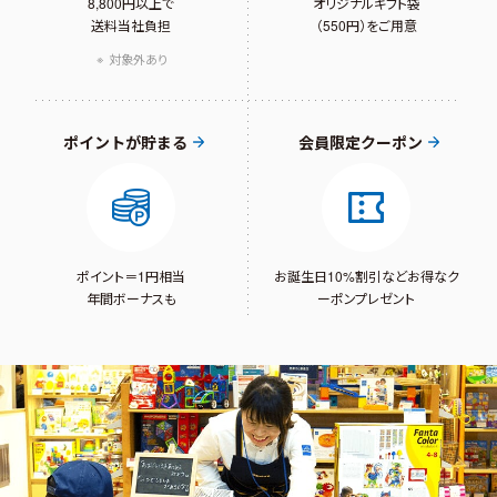
8,800円以上で
オリジナルギフト袋
送料当社負担
（550円）をご用意
対象外あり
ポイントが貯まる
会員限定クーポン
ポイント＝1円相当
お誕生日10%割引など
お得なク
年間ボーナスも
ーポンプレゼント