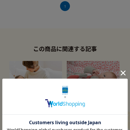
1
この商品に関連する記事
Q&A
オーガニック・コットンのベビー用
品
赤ちゃんの成長と遊具「教え
kikaduシリーズ
ようとしなくても赤ちゃんは
自ら学びます」