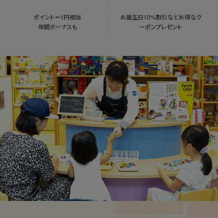
ポイント＝1円相当
お誕生日10%割引など
お得なク
年間ボーナスも
ーポンプレゼント