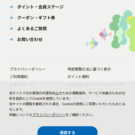
ポイント・会員ステージ
クーポン・ギフト券
よくあるご質問
お問い合わせ
プライバシーポリシー
特定商取引法に基づく表示
ご利用規約
ポイント規約
企業サイト
法人様向けオンラインショップ
当サイトではお客様の利便性向上のための情報提供、サービス改善のための分
© BørneLund Corporation. All Rights Reserved.
析を目的としてCookieを使用しています。
当サイトの閲覧を継続された場合、Cookieの使用にご同意いただいたものとみ
なします。
詳細については
プライバシーポリシー
をご確認ください。
承諾する