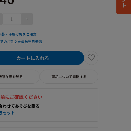
540
+
包装・手提げ袋をご用意
までのご注文を最短当日発送
カートに入れる
店頭在庫を見る
商品について質問する
入前にご確認ください
合わせてあそびを贈る
きセット