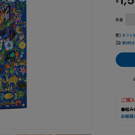
1,
¥
数量
-
ギフト
朝9時
ご購
●組み
お絵描