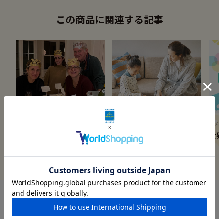
この商品に関連する記事
スタッフのこぼれ話
家族であそびを囲もう！
み
世界の新年の迎え方
冬のおうち時間
世
送料当社負担
ギフトラッピング