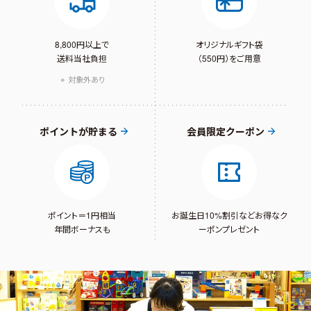
8,800円以上で
オリジナルギフト袋
送料当社負担
（550円）をご用意
対象外あり
ポイントが貯まる
会員限定クーポン
ポイント＝1円相当
お誕生日10%割引など
お得なク
年間ボーナスも
ーポンプレゼント