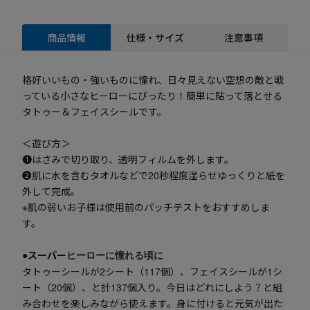
商品情報
仕様・サイズ
注意事項
格好いいもの・強いものに憧れ、日々見えない空想の敵と戦
っている小さなヒーローにぴったり！簡単に貼って落とせる
タトゥー＆フェイスシールです。
＜遊び方＞
❶はさみで切り取り、透明フィルムを外します。
❷肌に水を含むタオルなどで20秒程度湿らせゆっくりと紙を
外して完成。
※肌の弱いお子様は使用前のパッチテストをおすすめしま
す。
●スーパー
ヒーローに憧れる頃に
タトゥーシールが2シート（117個）、フェイスシールが1シ
ート（20個）、と計137個入り。今日はどれにしよう？と組
み合わせを楽しみながら使えます。身に付けると元気が出た