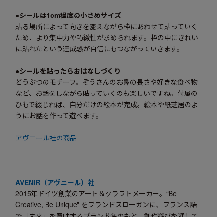
●シールは1cm程度の小さめサイズ
貼る場所によって向きを変えながら枠にあわせて貼っていく
ため、より集中力や巧緻性が求められます。枠の中にきれい
に貼れたという達成感が自信にもつながっていきます。
●シールを貼ったらおはなしづくり
どうぶつのモチーフ。ぞうさんのお鼻の長さや好きな食べ物
など、お話をしながら貼っていくのも楽しいですね。付属の
ひもで綴じれば、自分だけの絵本が完成。絵本や紙芝居のよ
うにお話を作って遊べます。
アヴ二ール社の商品
AVENIR（アヴニール）社
2015年ドイツ創業のアート＆クラフトメーカー。“Be
Creative, Be Unique" をブランドスローガンに、フランス語
で「未来」を意味するブランド名のもと、創作遊びを通して