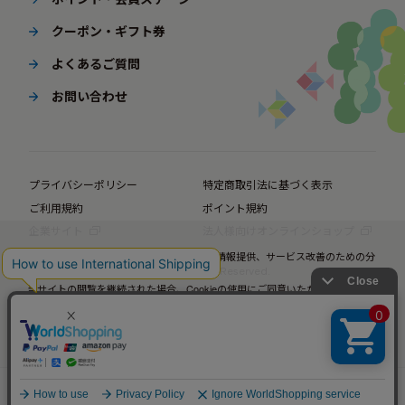
クーポン・ギフト券
よくあるご質問
お問い合わせ
プライバシーポリシー
特定商取引法に基づく表示
ご利用規約
ポイント規約
企業サイト
法人様向けオンラインショップ
当サイトではお客様の利便性向上のための情報提供、サービス改善のための分
析を目的としてCookieを使用しています。
© BørneLund Corporation. All Rights Reserved.
当サイトの閲覧を継続された場合、Cookieの使用にご同意いただいたものとみ
なします。
詳細については
プライバシーポリシー
をご確認ください。
承諾する