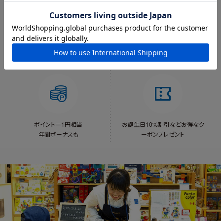
8,800円以上で
オリジナルギフト袋
送料当社負担
（550円）をご用意
対象外あり
ポイントが貯まる
会員限定クーポン
ポイント＝1円相当
お誕生日10%割引など
お得なク
年間ボーナスも
ーポンプレゼント