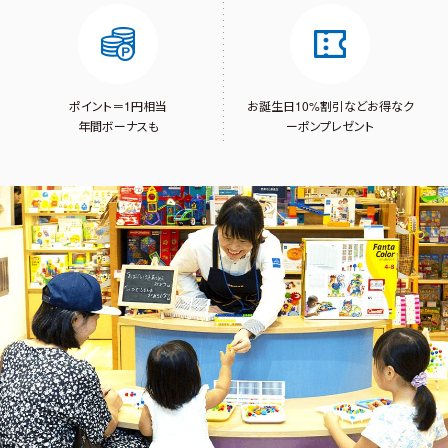
ポイント＝1円相当
お誕生日10%割引など
お得なク
年間ボーナスも
ーポンプレゼント