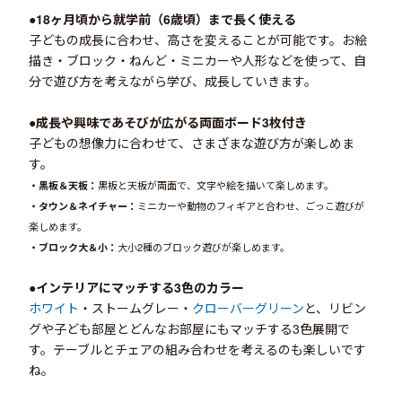
●18ヶ月頃から就学前（6歳頃）まで長く使える
子どもの成長に合わせ、高さを変えることが可能です。お絵
描き・ブロック・ねんど・ミニカーや人形などを使って、自
分で遊び方を考えながら学び、成長していきます。
●
成長や興味であそびが広がる両面ボード3枚付き
子どもの想像力に合わせて、さまざまな遊び方が楽しめま
す。
黒板と天板が両面で、文字や絵を描いて楽しめます。
・黒板＆天板：
ミニカーや動物のフィギアと合わせ、ごっこ遊びが
・タウン＆ネイチャー
：
楽しめます。
大小2種のブロック遊びが楽しめます。
・ブロック大＆小
：
●インテリアにマッチする3色のカラー
ホワイト
・ストームグレー・
クローバーグリーン
と、リビン
グや子ども部屋とどんなお部屋にもマッチする3色展開で
す。テーブルとチェアの組み合わせを考えるのも楽しいです
ね。