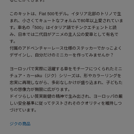
このキットは、Fiat 500モデル。イタリア北部のトリノで生
まれ、小さくてキュートなフォルムで80年以上愛されていま
す。車名の「500」はイタリア語でチンクエチェントと読
み、日本では二代目がアニメの主人公の愛車として有名で
す。
付属のアドベンチャーレース仕様のステッカーでかっこよく
デザインし、自分だけのミニカーを作ってみませんか？
ヨーロッパで実際に活躍する車をモチーフにつくられたミニ
チュア・カーsiku（ジク）シリーズは、形やカラーリングを
忠実に再現しながら、多彩なしかけが盛り込まれ、子どもた
ちの想像力が無限に広がります。
​ドイツらしい質実剛健の精神で生み出され、ヨーロッパの厳
しい安全基準に従ってテストされそのクオリティを維持しつ
づけています。
ジクの商品