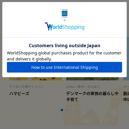
この商品に関連する記事
アイロンの熱でくっつく
Lykke（幸せ）のひみつ
メ
ハマビーズ
デンマークの家族の暮らしや
創
子育て
中