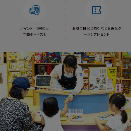
ポイント＝1円相当
お誕生日10%割引など
お得なク
年間ボーナスも
ーポンプレゼント