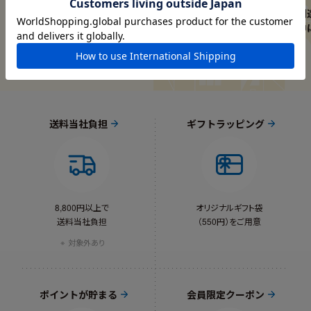
ハマビーズ
デンマークの家族の暮らしや
創
子育て
中
送料当社負担
ギフトラッピング
8,800円以上で
オリジナルギフト袋
送料当社負担
（550円）をご用意
対象外あり
ポイントが貯まる
会員限定クーポン