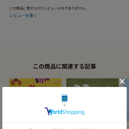
この商品に寄せられたレビューはまだありません。
レビューを書く
この商品に関連する記事
アイロンの熱でくっつく
Lykke（幸せ）のひみつ
メ