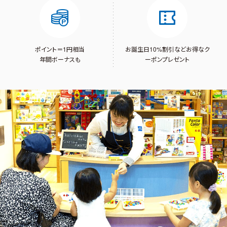
ポイント＝1円相当
お誕生日10%割引など
お得なク
年間ボーナスも
ーポンプレゼント