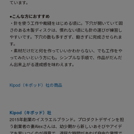
ています。
●こんな方におすすめ
・針を使う工作や裁縫をはじめる頃に。下穴が開いていて固
さのある木製ディスクは、慣れない頃にも針の運びが練習し
やすいです。下穴の数も多すぎず、飽きずに完成させられま
す。
・素材だけだと何を作っていいかわからない、でも工作をや
ってみたいという方にも。シンプルな手順で、作品がだんだ
ん出来上がる達成感を味わえます。
Kipod（キポッド）社
の商品
Kipod（キポッド）
社
2015年創業のイスラエルブランド。プロダクトデザインを担
う創業者の妻Alexさんは、幼少期から新しいあそびやアイデ
アを思いつくのが得意で、退屈な時間があれば自由な発想で