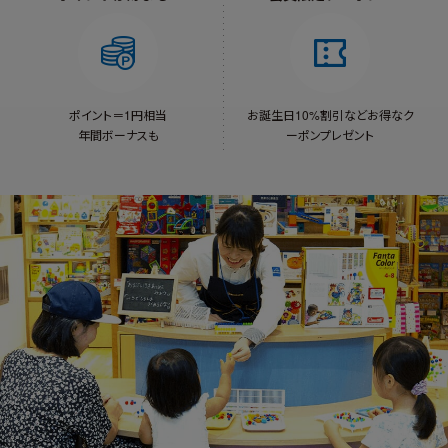
ポイント＝1円相当
お誕生日10%割引など
お得なク
年間ボーナスも
ーポンプレゼント