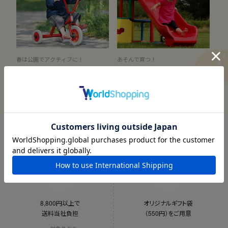
春は公園でアクティブに！
あそんで育つ！
おすすめの外あそび道具
子どものからだ
送料当社負担
ギフトラッピング
8,800円以上で
オリジナルギフト袋
送料当社負担
（550円）をご用意