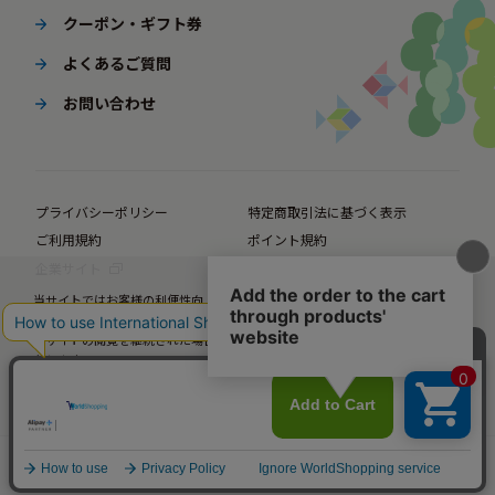
クーポン・ギフト券
よくあるご質問
お問い合わせ
プライバシーポリシー
特定商取引法に基づく表示
ご利用規約
ポイント規約
企業サイト
法人様向けオンラインショップ
当サイトではお客様の利便性向上のための情報提供、サービス改善のための分
© BørneLund Corporation. All Rights Reserved.
析を目的としてCookieを使用しています。
当サイトの閲覧を継続された場合、Cookieの使用にご同意いただいたものとみ
なします。
詳細については
プライバシーポリシー
をご確認ください。
承諾する
カートに入れる
メニュー
年齢から探す
人気ランキング
カテゴリから探す
カート