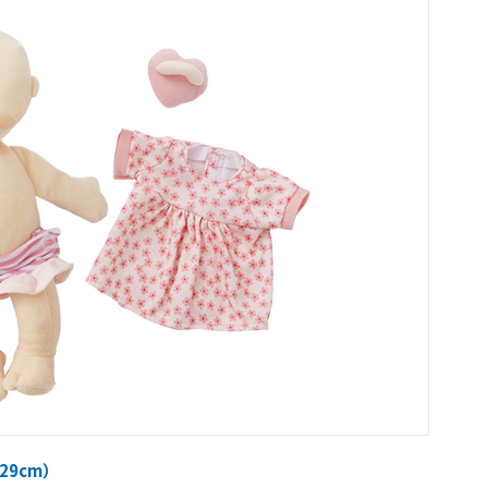
29cm）