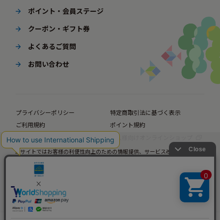
ポイント・会員ステージ
クーポン・ギフト券
よくあるご質問
お問い合わせ
プライバシーポリシー
特定商取引法に基づく表示
ご利用規約
ポイント規約
企業サイト
法人様向けオンラインショップ
当サイトではお客様の利便性向上のための情報提供、サービス改善のための分
© BørneLund Corporation. All Rights Reserved.
析を目的としてCookieを使用しています。
当サイトの閲覧を継続された場合、Cookieの使用にご同意いただいたものとみ
なします。
詳細については
プライバシーポリシー
をご確認ください。
承諾する