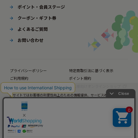
ポイント・会員ステージ
クーポン・ギフト券
よくあるご質問
お問い合わせ
プライバシーポリシー
特定商取引法に基づく表示
ご利用規約
ポイント規約
企業サイト
法人様向けオンラインショップ
当サイトではお客様の利便性向上のための情報提供、サービス改善のための分
© BørneLund Corporation. All Rights Reserved.
析を目的としてCookieを使用しています。
当サイトの閲覧を継続された場合、Cookieの使用にご同意いただいたものとみ
なします。
詳細については
プライバシーポリシー
をご確認ください。
承諾する