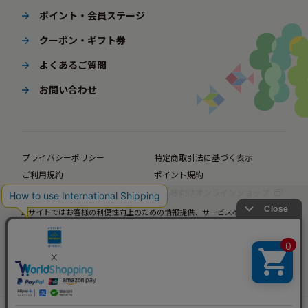
ポイント・会員ステージ
クーポン・ギフト券
よくあるご質問
お問い合わせ
プライバシーポリシー
特定商取引法に基づく表示
ご利用規約
ポイント規約
企業サイト
法人様向けオンラインショップ
当サイトではお客様の利便性向上のための情報提供、サービス改善のための分
© BørneLund Corporation. All Rights Reserved.
析を目的としてCookieを使用しています。
当サイトの閲覧を継続された場合、Cookieの使用にご同意いただいたものとみ
なします。
詳細については
プライバシーポリシー
をご確認ください。
承諾する