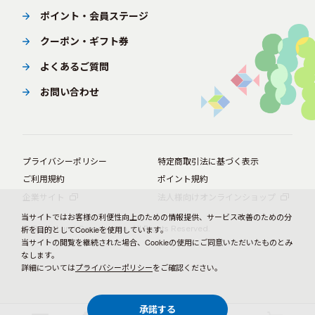
ポイント・会員ステージ
クーポン・ギフト券
よくあるご質問
お問い合わせ
プライバシーポリシー
特定商取引法に基づく表示
ご利用規約
ポイント規約
企業サイト
法人様向けオンラインショップ
当サイトではお客様の利便性向上のための情報提供、サービス改善のための分
© BørneLund Corporation. All Rights Reserved.
析を目的としてCookieを使用しています。
当サイトの閲覧を継続された場合、Cookieの使用にご同意いただいたものとみ
なします。
詳細については
プライバシーポリシー
をご確認ください。
承諾する