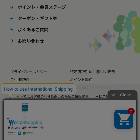
ポイント・会員ステージ
クーポン・ギフト券
よくあるご質問
お問い合わせ
プライバシーポリシー
特定商取引法に基づく表示
ご利用規約
ポイント規約
企業サイト
法人様向けオンラインショップ
当サイトではお客様の利便性向上のための情報提供、サービス改善のための分
© BørneLund Corporation. All Rights Reserved.
析を目的としてCookieを使用しています。
当サイトの閲覧を継続された場合、Cookieの使用にご同意いただいたものとみ
なします。
詳細については
プライバシーポリシー
をご確認ください。
承諾する