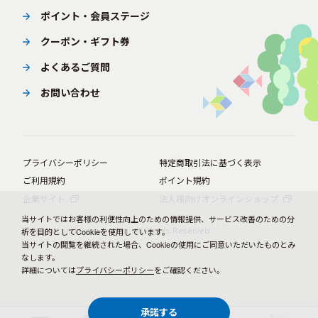
ポイント・会員ステージ
クーポン・ギフト券
よくあるご質問
お問い合わせ
プライバシーポリシー
特定商取引法に基づく表示
ご利用規約
ポイント規約
企業サイト
法人様向けオンラインショップ
当サイトではお客様の利便性向上のための情報提供、サービス改善のための分
© BørneLund Corporation. All Rights Reserved.
析を目的としてCookieを使用しています。
当サイトの閲覧を継続された場合、Cookieの使用にご同意いただいたものとみ
なします。
詳細については
プライバシーポリシー
をご確認ください。
承諾する