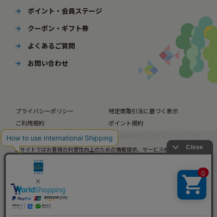
ポイント・会員ステージ
クーポン・ギフト券
よくあるご質問
お問い合わせ
プライバシーポリシー
特定商取引法に基づく表示
ご利用規約
ポイント規約
企業サイト
法人様向けオンラインショップ
当サイトではお客様の利便性向上のための情報提供、サービス改善のための分
© BørneLund Corporation. All Rights Reserved.
析を目的としてCookieを使用しています。
当サイトの閲覧を継続された場合、Cookieの使用にご同意いただいたものとみ
なします。
詳細については
プライバシーポリシー
をご確認ください。
承諾する