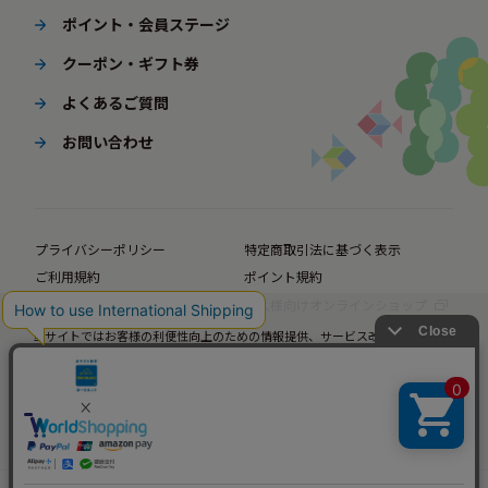
ポイント・会員ステージ
クーポン・ギフト券
よくあるご質問
お問い合わせ
プライバシーポリシー
特定商取引法に基づく表示
ご利用規約
ポイント規約
企業サイト
法人様向けオンラインショップ
当サイトではお客様の利便性向上のための情報提供、サービス改善のための分
© BørneLund Corporation. All Rights Reserved.
析を目的としてCookieを使用しています。
当サイトの閲覧を継続された場合、Cookieの使用にご同意いただいたものとみ
なします。
詳細については
プライバシーポリシー
をご確認ください。
承諾する