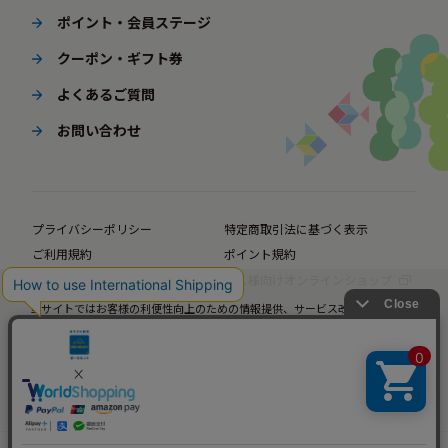
ポイント・会員ステージ
クーポン・ギフト券
よくあるご質問
お問い合わせ
プライバシーポリシー
特定商取引法に基づく表示
ご利用規約
ポイント規約
企業サイト
法人様向けオンラインショップ
当サイトではお客様の利便性向上のための情報提供、サービス改善のための分
© BørneLund Corporation. All Rights Reserved.
析を目的としてCookieを使用しています。
当サイトの閲覧を継続された場合、Cookieの使用にご同意いただいたものとみ
なします。
詳細については
プライバシーポリシー
をご確認ください。
承諾する