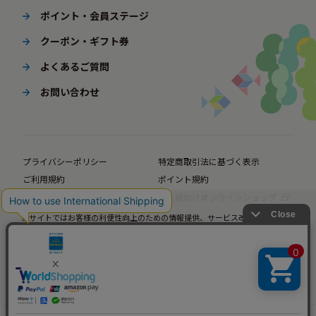
ポイント・会員ステージ
クーポン・ギフト券
よくあるご質問
お問い合わせ
プライバシーポリシー
特定商取引法に基づく表示
ご利用規約
ポイント規約
企業サイト
法人様向けオンラインショップ
当サイトではお客様の利便性向上のための情報提供、サービス改善のための分
© BørneLund Corporation. All Rights Reserved.
析を目的としてCookieを使用しています。
当サイトの閲覧を継続された場合、Cookieの使用にご同意いただいたものとみ
なします。
詳細については
プライバシーポリシー
をご確認ください。
承諾する