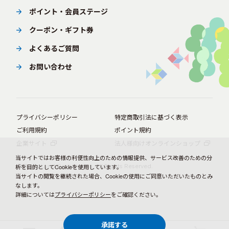
ポイント・会員ステージ
クーポン・ギフト券
よくあるご質問
お問い合わせ
プライバシーポリシー
特定商取引法に基づく表示
ご利用規約
ポイント規約
企業サイト
法人様向けオンラインショップ
当サイトではお客様の利便性向上のための情報提供、サービス改善のための分
© BørneLund Corporation. All Rights Reserved.
析を目的としてCookieを使用しています。
当サイトの閲覧を継続された場合、Cookieの使用にご同意いただいたものとみ
なします。
詳細については
プライバシーポリシー
をご確認ください。
承諾する