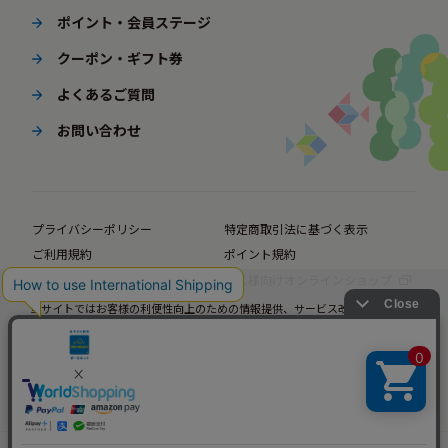
ポイント・会員ステージ
クーポン・ギフト券
よくあるご質問
お問い合わせ
プライバシーポリシー
特定商取引法に基づく表示
ご利用規約
ポイント規約
企業サイト
法人様向けオンラインショップ
当サイトではお客様の利便性向上のための情報提供、サービス改善のための分
© BørneLund Corporation. All Rights Reserved.
析を目的としてCookieを使用しています。
当サイトの閲覧を継続された場合、Cookieの使用にご同意いただいたものとみ
なします。
詳細については
プライバシーポリシー
をご確認ください。
承諾する