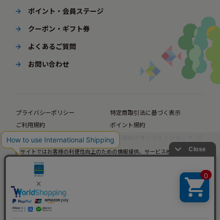
ポイント・会員ステージ
クーポン・ギフト券
よくあるご質問
お問い合わせ
プライバシーポリシー
特定商取引法に基づく表示
ご利用規約
ポイント規約
企業サイト
法人様向けオンラインショップ
当サイトではお客様の利便性向上のための情報提供、サービス改善のための分
© BørneLund Corporation. All Rights Reserved.
析を目的としてCookieを使用しています。
当サイトの閲覧を継続された場合、Cookieの使用にご同意いただいたものとみ
なします。
詳細については
プライバシーポリシー
をご確認ください。
承諾する