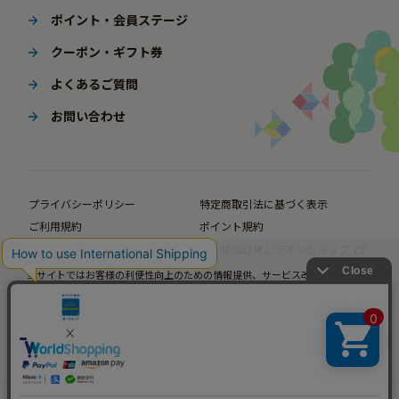
ポイント・会員ステージ
クーポン・ギフト券
よくあるご質問
お問い合わせ
プライバシーポリシー
特定商取引法に基づく表示
ご利用規約
ポイント規約
企業サイト
法人様向けオンラインショップ
当サイトではお客様の利便性向上のための情報提供、サービス改善のための分
© BørneLund Corporation. All Rights Reserved.
析を目的としてCookieを使用しています。
当サイトの閲覧を継続された場合、Cookieの使用にご同意いただいたものとみ
なします。
詳細については
プライバシーポリシー
をご確認ください。
承諾する