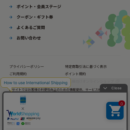
ポイント・会員ステージ
クーポン・ギフト券
よくあるご質問
お問い合わせ
プライバシーポリシー
特定商取引法に基づく表示
ご利用規約
ポイント規約
企業サイト
法人様向けオンラインショップ
当サイトではお客様の利便性向上のための情報提供、サービス改善のための分
© BørneLund Corporation. All Rights Reserved.
析を目的としてCookieを使用しています。
当サイトの閲覧を継続された場合、Cookieの使用にご同意いただいたものとみ
なします。
詳細については
プライバシーポリシー
をご確認ください。
承諾する