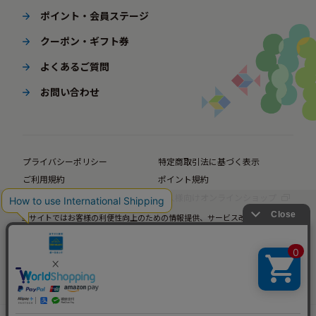
ポイント・会員ステージ
クーポン・ギフト券
よくあるご質問
お問い合わせ
プライバシーポリシー
特定商取引法に基づく表示
ご利用規約
ポイント規約
企業サイト
法人様向けオンラインショップ
当サイトではお客様の利便性向上のための情報提供、サービス改善のための分
© BørneLund Corporation. All Rights Reserved.
析を目的としてCookieを使用しています。
当サイトの閲覧を継続された場合、Cookieの使用にご同意いただいたものとみ
なします。
詳細については
プライバシーポリシー
をご確認ください。
承諾する