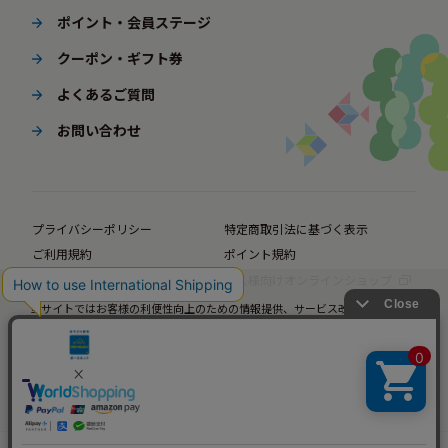
ポイント・会員ステージ
クーポン・ギフト券
よくあるご質問
お問い合わせ
プライバシーポリシー
特定商取引法に基づく表示
ご利用規約
ポイント規約
企業サイト
法人様向けオンラインショップ
当サイトではお客様の利便性向上のための情報提供、サービス改善のための分
© BørneLund Corporation. All Rights Reserved.
析を目的としてCookieを使用しています。
当サイトの閲覧を継続された場合、Cookieの使用にご同意いただいたものとみ
なします。
詳細については
プライバシーポリシー
をご確認ください。
承諾する