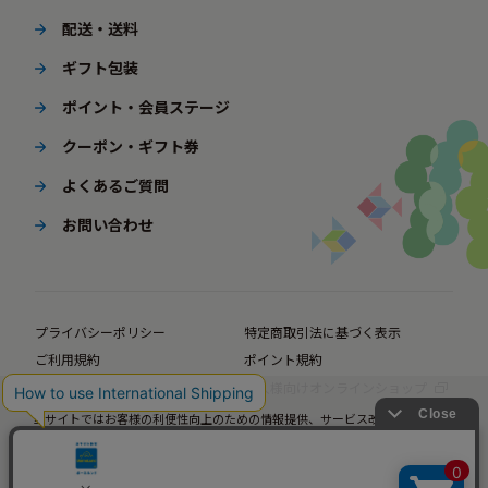
配送・送料
ギフト包装
ポイント・会員ステージ
クーポン・ギフト券
よくあるご質問
お問い合わせ
プライバシーポリシー
特定商取引法に基づく表示
ご利用規約
ポイント規約
企業サイト
法人様向けオンラインショップ
当サイトではお客様の利便性向上のための情報提供、サービス改善のための分
© BørneLund Corporation. All Rights Reserved.
析を目的としてCookieを使用しています。
当サイトの閲覧を継続された場合、Cookieの使用にご同意いただいたものとみ
なします。