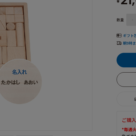
21
¥
数量
-
ギフト
朝9時
ご購
*毎週