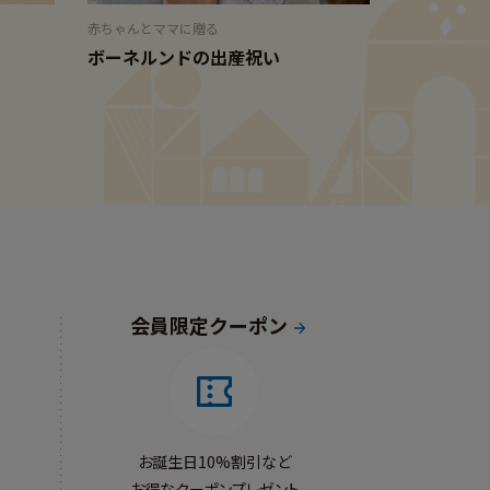
赤ちゃんとママに贈る
子どもの感性
ボーネルンドの出産祝い
ポーランド
会員限定クーポン
お誕生日10%割引など
お得なクーポンプレゼント