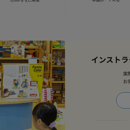
インストラ
実
お