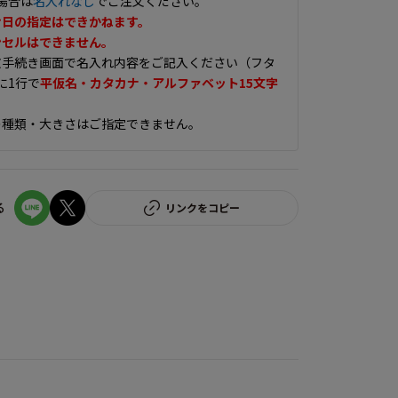
場合は
名入れなし
でご注文ください。
け日の指定はできかねます。
ンセルはできません。
文手続き画面で名入れ内容をご記入ください（フタ
に1行で
平仮名・カタカナ・アルファベット15文字
。
の種類・大きさはご指定できません。
る
リンクをコピー