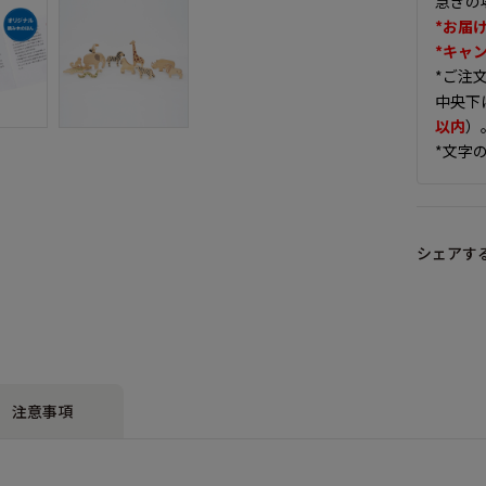
急ぎの
*お届
*キャ
*ご注
中央下
以内
）
*文字
シェアす
注意事項