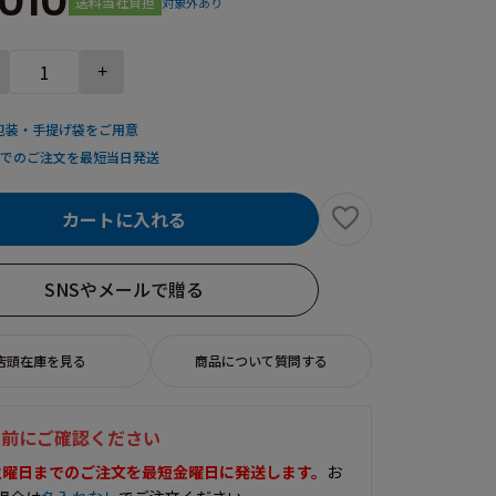
,010
送料当社負担
対象外あり
+
包装・手提げ袋をご用意
までのご注文を最短当日発送
カートに入れる
SNSやメールで贈る
店頭在庫を見る
商品について質問する
入前にご確認ください
火曜日までのご注文を最短金曜日に発送します。
お