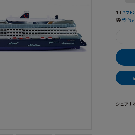
ギフト
朝9時
シェアす