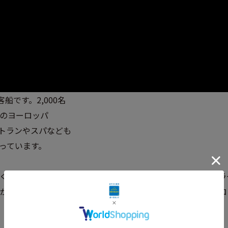
の客船です。2,000名
のヨーロッパ
トランやスパなども
っています。
くられたミニチュア・カーsiku（ジク）シリーズは、形やカ
がります。ドイツらしい質実剛健の精神で生み出され、ヨーロ